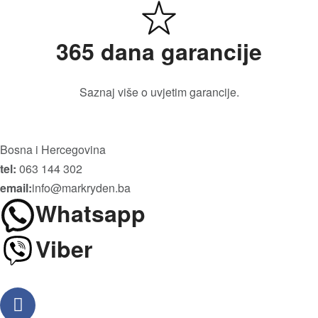
365 dana garancije
Saznaj više o uvjetim garancije.
Bosna i Hercegovina
tel:
063 144 302
email:
info@markryden.ba
Whatsapp
Viber