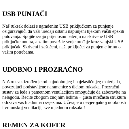
USB PUNJAČI
Naš ruksak dolazi s ugrađenim USB priključkom za punjenje,
osiguravajući da vaši uređaji ostanu napunjeni tijekom vaših epskih
putovanja. Spojite svoju prijenosnu bateriju na skrivene USB
priključke unutra, a zatim povežite svoje uređaje kroz vanjski USB
priključak. Skriveni i zaštićeni, naši priključci za punjenje brinu o
vašim potrebama.
UDOBNO I PROZRAČNO
Naš ruksak izrađen je od najudobnijeg i najelastičnijeg materijala,
povezujući podstavljene naramenice s tijelom ruksaka. Prozračni
sustav za leđa s pametnom ventilacijom omogućuje da zaboravite na
nelagodu. Recite zbogom znojnim leđima – gusta mrežasta struktura
održava vas hladnima i svježima. Uživajte u nevjerojatnoj udobnosti
i vrhunskoj ventilaciji, sve u jednom ruksaku!
REMEN ZA KOFER