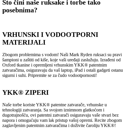
Što čini naše ruksake i torbe tako
posebnima?
VRHUNSKI I VODOOTPORNI
MATERIJALI
Zbogom problemima s vodom! Naši Mark Ryden ruksaci su pravi
šampioni u zaštiti od kiše, koje vaši uređaji zaslužuju. Izrađeni od
Oxford tkanine i opremljeni vrhunskim YKK® patentnim
zatvaračima, osiguravaju da vaš laptop, iPad i ostali gadgeti ostanu
sigurni i suhi. Pripremite se za čudo vodootpornosti!
YKK® ZIPERI
Naše torbe koriste YKK® patentne zatvarače, vrhunske u
tehnologiji zatvaranja. Sa svojom iznimnom glatkoćom i
dugotrajnošću, ovi patentni zatvarači osiguravaju vaše stvari bez
napora i omogućuju vam lak pristup vašoj opremi. Recite zbogom
zaglavljenim patentnim zatvaračima i doživite čaroliju YKK®!