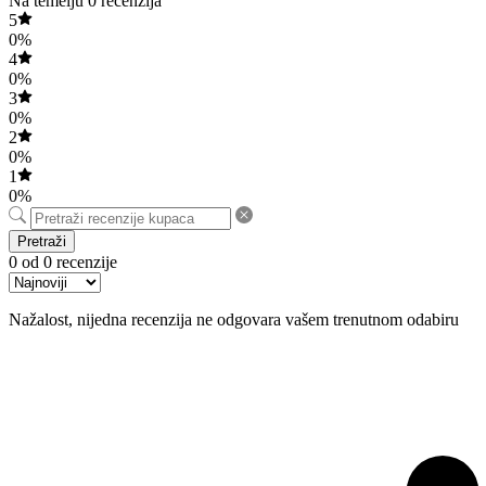
Na temelju 0 recenzija
5
0%
4
0%
3
0%
2
0%
1
0%
Pretraži
0 od 0 recenzije
Nažalost, nijedna recenzija ne odgovara vašem trenutnom odabiru