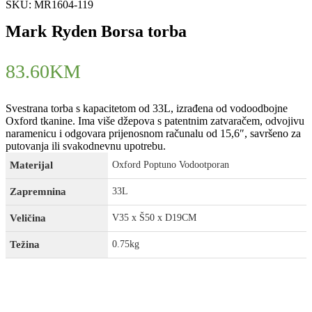
SKU:
MR1604-119
Mark Ryden Borsa torba
83.60
KM
Svestrana torba s kapacitetom od 33L, izrađena od vodoodbojne
Oxford tkanine. Ima više džepova s ​​patentnim zatvaračem, odvojivu
naramenicu i odgovara prijenosnom računalu od 15,6″, savršeno za
putovanja ili svakodnevnu upotrebu.
Materijal
Oxford Poptuno Vodootporan
Zapremnina
33L
Veličina
V35 x Š50 x D19CM
Težina
0.75kg