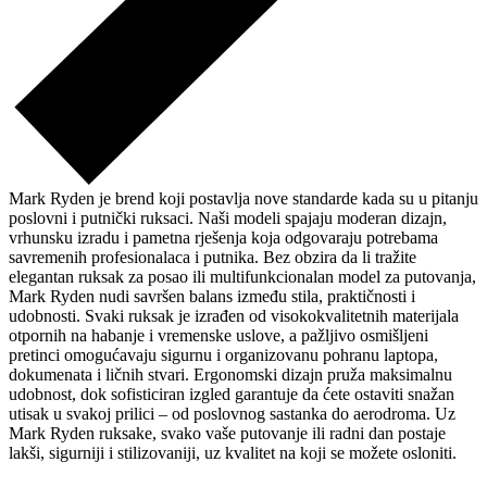
Mark Ryden je brend koji postavlja nove standarde kada su u pitanju
poslovni i putnički ruksaci. Naši modeli spajaju moderan dizajn,
vrhunsku izradu i pametna rješenja koja odgovaraju potrebama
savremenih profesionalaca i putnika. Bez obzira da li tražite
elegantan ruksak za posao ili multifunkcionalan model za putovanja,
Mark Ryden nudi savršen balans između stila, praktičnosti i
udobnosti. Svaki ruksak je izrađen od visokokvalitetnih materijala
otpornih na habanje i vremenske uslove, a pažljivo osmišljeni
pretinci omogućavaju sigurnu i organizovanu pohranu laptopa,
dokumenata i ličnih stvari. Ergonomski dizajn pruža maksimalnu
udobnost, dok sofisticiran izgled garantuje da ćete ostaviti snažan
utisak u svakoj prilici – od poslovnog sastanka do aerodroma. Uz
Mark Ryden ruksake, svako vaše putovanje ili radni dan postaje
lakši, sigurniji i stilizovaniji, uz kvalitet na koji se možete osloniti.