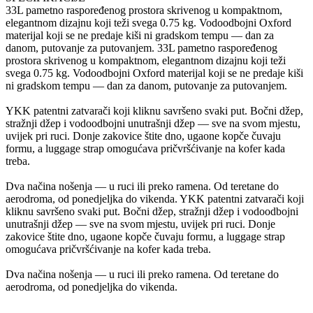
33L pametno raspoređenog prostora skrivenog u kompaktnom,
elegantnom dizajnu koji teži svega 0.75 kg. Vodoodbojni Oxford
materijal koji se ne predaje kiši ni gradskom tempu — dan za
danom, putovanje za putovanjem. 33L pametno raspoređenog
prostora skrivenog u kompaktnom, elegantnom dizajnu koji teži
svega 0.75 kg. Vodoodbojni Oxford materijal koji se ne predaje kiši
ni gradskom tempu — dan za danom, putovanje za putovanjem.
YKK patentni zatvarači koji kliknu savršeno svaki put. Bočni džep,
stražnji džep i vodoodbojni unutrašnji džep — sve na svom mjestu,
uvijek pri ruci. Donje zakovice štite dno, ugaone kopče čuvaju
formu, a luggage strap omogućava pričvršćivanje na kofer kada
treba.
Dva načina nošenja — u ruci ili preko ramena. Od teretane do
aerodroma, od ponedjeljka do vikenda. YKK patentni zatvarači koji
kliknu savršeno svaki put. Bočni džep, stražnji džep i vodoodbojni
unutrašnji džep — sve na svom mjestu, uvijek pri ruci. Donje
zakovice štite dno, ugaone kopče čuvaju formu, a luggage strap
omogućava pričvršćivanje na kofer kada treba.
Dva načina nošenja — u ruci ili preko ramena. Od teretane do
aerodroma, od ponedjeljka do vikenda.