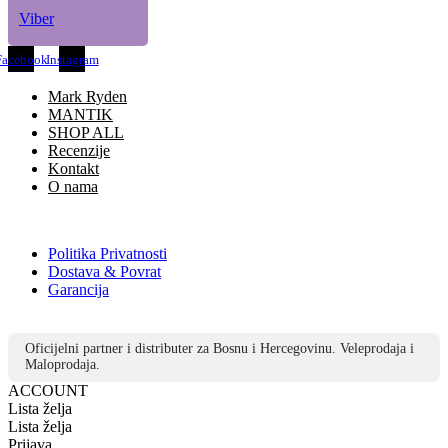
Viber
Facebook
Instagram
Mark Ryden
MANTIK
SHOP ALL
Recenzije
Kontakt
O nama
Politika Privatnosti
Dostava & Povrat
Garancija
Oficijelni partner i distributer za Bosnu i Hercegovinu. Veleprodaja i
Maloprodaja.
ACCOUNT
Lista želja
Lista želja
Prijava