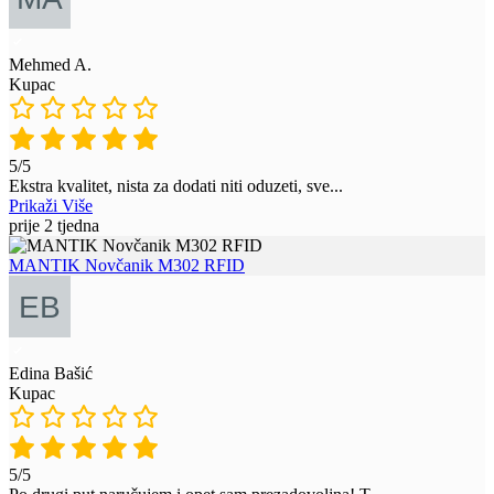
Mehmed A.
Kupac
5/5
Ekstra kvalitet, nista za dodati niti oduzeti, sve
...
Prikaži Više
prije 2 tjedna
MANTIK Novčanik M302 RFID
Edina Bašić
Kupac
5/5