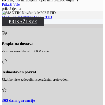
Po drugi put naručujem i opet sam prezadovoljna! T
...
Prikaži Više
prije 2 tjedna
MANTIK Novčanik M302 RFID
PRIKAŽI SVE
Besplatna dostava
Za iznos narudžbe od 150KM i više.
Jednostavan povrat
Ukoliko niste zadovoljni isporučenim proizvodom.
365 dana garancije