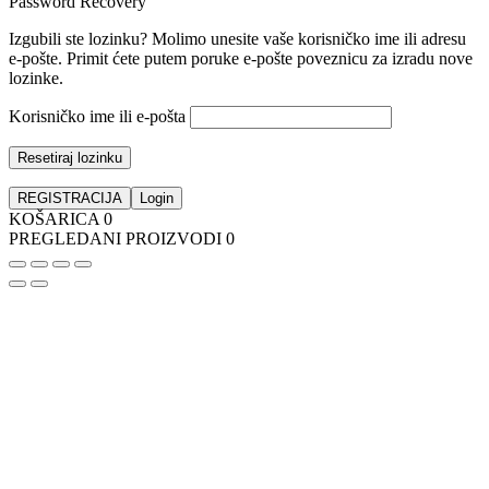
Password Recovery
Izgubili ste lozinku? Molimo unesite vaše korisničko ime ili adresu
e-pošte. Primit ćete putem poruke e-pošte poveznicu za izradu nove
lozinke.
Korisničko ime ili e-pošta
Resetiraj lozinku
REGISTRACIJA
Login
KOŠARICA
0
PREGLEDANI PROIZVODI
0