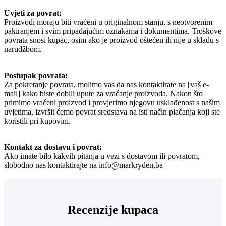
Uvjeti za povrat:
Proizvodi moraju biti vraćeni u originalnom stanju, s neotvorenim
pakiranjem i svim pripadajućim oznakama i dokumentima. Troškove
povrata snosi kupac, osim ako je proizvod oštećen ili nije u skladu s
narudžbom.
Postupak povrata:
Za pokretanje povrata, molimo vas da nas kontaktirate na [vaš e-
mail] kako biste dobili upute za vraćanje proizvoda. Nakon što
primimo vraćeni proizvod i provjerimo njegovu usklađenost s našim
uvjetima, izvršit ćemo povrat sredstava na isti način plačanja koji ste
koristili pri kupovini.
Kontakt za dostavu i povrat:
Ako imate bilo kakvih pitanja u vezi s dostavom ili povratom,
slobodno nas kontaktirajte na info@markryden,ba
Recenzije kupaca