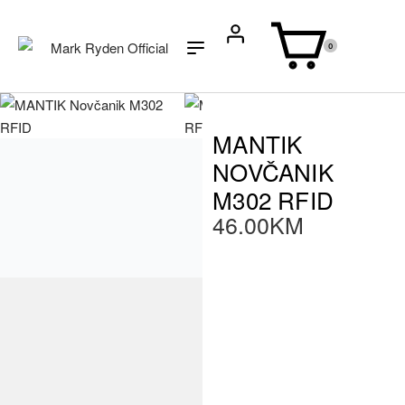
0
SKU:
MR1604-133
MANTIK
NOVČANIK
M302 RFID
46.00
KM
Kožni novčanik s ugrađenom
RFID zaštitom – osmišljen za
one koji vole funkcionalnost i
sigurnost u pokretu.
Držač kartica izrađen je od
izdržljive aluminijske školjke,