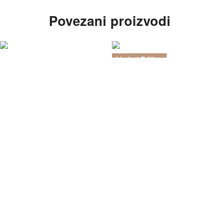
Povezani proizvodi
Limited Edition
MANTIK Novčanik X302 RFID
Mantik
62.00
KM
MANTIK Daniel kožne rukavice
Odaberi boju
58.00
KM
QUICKVIEW
Odaberi boju
QUICKVIEW