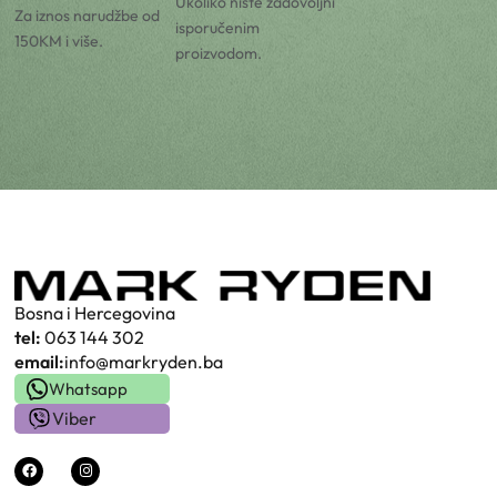
Ukoliko niste zadovoljni
Za iznos narudžbe od
isporučenim
150KM i više.
proizvodom.
Bosna i Hercegovina
tel:
063 144 302
email:
info@markryden.ba
Whatsapp
Viber