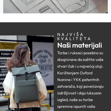
NAJVIŠA
KVALITETA
Naši materijali
Torbe i ruksaci posebno su
dizajnirane da zaštite vaše
stvari čak i u najvećoj oluji.
Korištenjem Oxford
tkanine i YKK patentnih
zatvarača, koji povećavaju
izdržljivost i daju luksuzan
izgled, naše su torbe
spremne ispuniti vaša