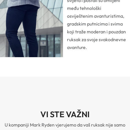
svijeta i postali su omiljeni
među tehnološki
osviještenim avanturistima,
gradskim putnicima i svima
koji traže moderan i pouzdan
ruksak za svoje svakodnevne
avanture.
VI STE VAŽNI
U kompaniji Mark Ryden vjerujemo da vaš ruksak nije samo