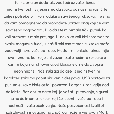
funkcionalan dodatak, već i odraz vaše ličnosti i
jedinstvenosti. Svjesni smo da svako od nas ima različite
želje i potrebe prilikom odabira savršenog ruksaka, i tu smo
da vam pomognemo da pronađete upravo onaj koji će vam
savršeno odgovarati. Bilo da ste minimalistički putnik koji
voli putovati s malo prtljage, ili neko ko voli biti spreman za
svaku moguću situaciju, naš široki asortiman ruksaka može
zadovoljiti sve vaše potrebe. Međutim, funkcionalnost nije
sve – znamo koliko je stil važan. Zato nudimo ruksake u
raznim bojama i stilovima, od klasične crne do živopisnih
neon nijansi. Naši ruksaci dolaze i s jedinstvenim
karakteristikama poput skrivenih džepova i USB portova za
punjenje, kako biste ostali povezani i organizirani gdje god
da idete. Bez obzira na to koji je vaš stil putovanja, sigurni
smo da imamo ruksak koji će ispuniti vaše potrebe i
nadmašiti vaša očekivanja. Naša posvećenost kvaliteti,
izdržljivosti i inovacijama znači da možete vjerovati Mark