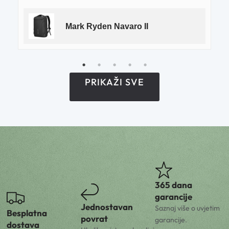
Mark Ryden Navaro II
PRIKAŽI SVE
365 dana
garancije
Jednostavan
Saznaj više o uvjetim
Besplatna
povrat
garancije.
dostava