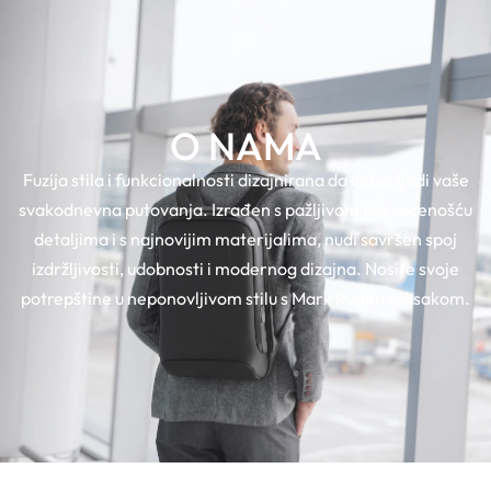
0
O NAMA
Fuzija stila i funkcionalnosti dizajnirana da unaprijedi vaše
svakodnevna putovanja. Izrađen s pažljivom posvećenošću
detaljima i s najnovijim materijalima, nudi savršen spoj
izdržljivosti, udobnosti i modernog dizajna. Nosite svoje
potrepštine u neponovljivom stilu s Mark Ryden ruksakom.