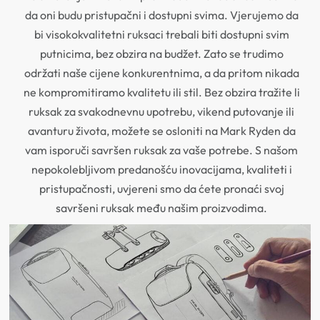
da oni budu pristupačni i dostupni svima. Vjerujemo da
bi visokokvalitetni ruksaci trebali biti dostupni svim
putnicima, bez obzira na budžet. Zato se trudimo
održati naše cijene konkurentnima, a da pritom nikada
ne kompromitiramo kvalitetu ili stil. Bez obzira tražite li
ruksak za svakodnevnu upotrebu, vikend putovanje ili
avanturu života, možete se osloniti na Mark Ryden da
vam isporuči savršen ruksak za vaše potrebe. S našom
nepokolebljivom predanošću inovacijama, kvaliteti i
pristupačnosti, uvjereni smo da ćete pronaći svoj
savršeni ruksak među našim proizvodima.