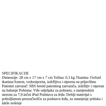
SPECIFIKACIJE
Dimenzije: 28 cm x 17 cm x 7 cm Težina: 0,3 kg Tkanina: Oxford
tkanina/Amron, vodootporna, izdržljiva i otporna na prljavštinu
Patentni zatvarač: SBS brend patentnog zatvarača, izdržljiv i otporan
na habanje Pohrana: Više odjeljaka za pohranu, s namjenskim
utorom za 7,9-inčni iPad Podstava za leđa: Deblji materijal s
poboljšanom prozračnošću za podstavu leđa, za smanjenje pritiska i
lakše nošenje