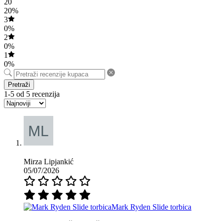
20
20%
3
0%
2
0%
1
0%
Pretraži
1-5 od 5 recenzija
Mirza Lipjankić
05/07/2026
Mark Ryden Slide torbica