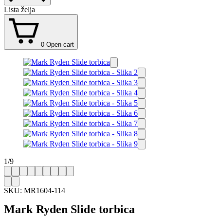
Lista želja
0
Open cart
1
/
9
SKU:
MR1604-114
Mark Ryden Slide torbica