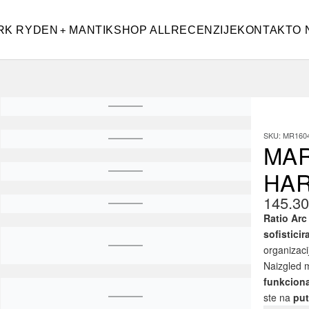
RK RYDEN
MANTIK
SHOP ALL
RECENZIJE
KONTAKT
O 
SKU:
MR1604
MAR
HAR
145.3
Ratio Arc
sofistici
organizaci
Naizgled m
funkcion
ste na
put