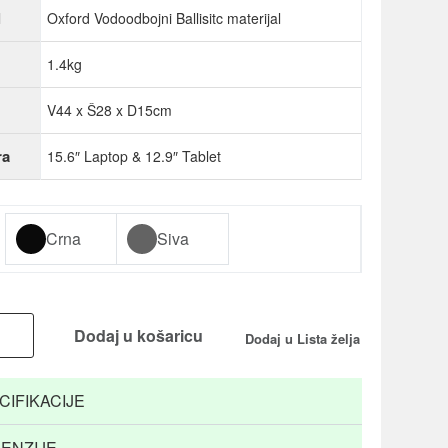
l
Oxford Vodoodbojni Ballisitc materijal
1.4kg
V44 x Š28 x D15cm
ra
15.6″ Laptop & 12.9″ Tablet
Crna
Siva
Dodaj u košaricu
Dodaj u Lista želja
CIFIKACIJE
ENZIJE