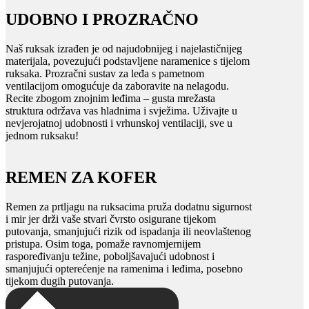
UDOBNO I PROZRAČNO
Naš ruksak izrađen je od najudobnijeg i najelastičnijeg
materijala, povezujući podstavljene naramenice s tijelom
ruksaka. Prozračni sustav za leđa s pametnom
ventilacijom omogućuje da zaboravite na nelagodu.
Recite zbogom znojnim leđima – gusta mrežasta
struktura održava vas hladnima i svježima. Uživajte u
nevjerojatnoj udobnosti i vrhunskoj ventilaciji, sve u
jednom ruksaku!
REMEN ZA KOFER
Remen za prtljagu na ruksacima pruža dodatnu sigurnost
i mir jer drži vaše stvari čvrsto osigurane tijekom
putovanja, smanjujući rizik od ispadanja ili neovlaštenog
pristupa. Osim toga, pomaže ravnomjernijem
raspoređivanju težine, poboljšavajući udobnost i
smanjujući opterećenje na ramenima i leđima, posebno
tijekom dugih putovanja.