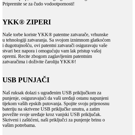
Pripremite se za čudo vodootpornosti!
YKK® ZIPERI
Naše torbe koriste YKK® patentne zatvarače, vrhunske
u tehnologiji zatvaranja. Sa svojom iznimnom glatkoćom
i dugotrajnošću, ovi patentni zatvarači osiguravaju vaše
stvari bez napora i omogućuju vam lak pristup vašoj
opremi. Recite zbogom zaglavljenim patentnim
zatvaračima i doživite čaroliju YKK®!
USB PUNJAČI
Naš ruksak dolazi s ugrađenim USB priključkom za
punjenje, osiguravajući da vaši uređaji ostanu napunjeni
tijekom vaših epskih putovanja. Spojite svoju prijenosnu
bateriju na skrivene USB priključke unutra, a zatim
povežite svoje uređaje kroz vanjski USB priključak.
Skriveni i zaštićeni, naši priključci za punjenje brinu o
vašim potrebama.