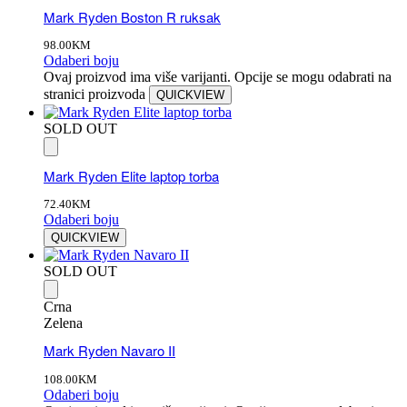
Mark Ryden Boston R ruksak
98.00
KM
Odaberi boju
Ovaj proizvod ima više varijanti. Opcije se mogu odabrati na
stranici proizvoda
QUICKVIEW
SOLD OUT
Mark Ryden Elite laptop torba
72.40
KM
Odaberi boju
QUICKVIEW
SOLD OUT
Crna
Zelena
Mark Ryden Navaro II
108.00
KM
Odaberi boju