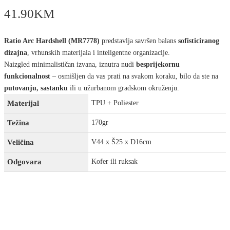
41.90
KM
Ratio Arc Hardshell (MR7778)
predstavlja savršen balans
sofisticiranog
dizajna
, vrhunskih materijala i inteligentne organizacije.
Naizgled minimalističan izvana, iznutra nudi
besprijekornu
funkcionalnost
– osmišljen da vas prati na svakom koraku, bilo da ste na
putovanju, sastanku
ili u užurbanom gradskom okruženju.
Materijal
TPU + Poliester
Težina
170gr
Veličina
V44 x Š25 x D16cm
Odgovara
Kofer ili ruksak