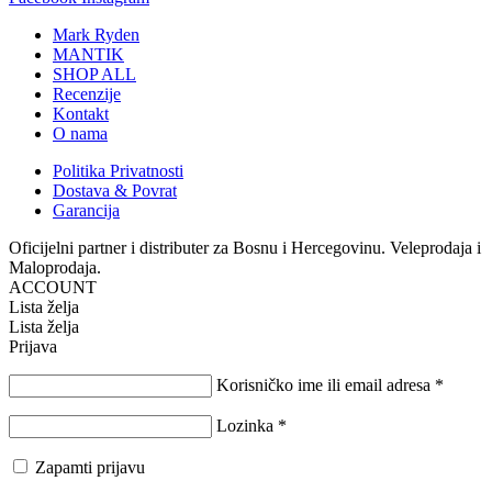
Mark Ryden
MANTIK
SHOP ALL
Recenzije
Kontakt
O nama
Politika Privatnosti
Dostava & Povrat
Garancija
Oficijelni partner i distributer za Bosnu i Hercegovinu. Veleprodaja i
Maloprodaja.
ACCOUNT
Lista želja
Lista želja
Prijava
Korisničko ime ili email adresa
*
Lozinka
*
Zapamti prijavu