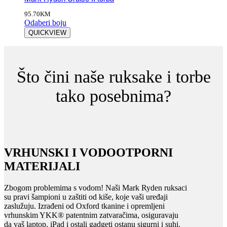
95.70
KM
Odaberi boju
QUICKVIEW
Što čini naše ruksake i torbe
tako posebnima?
VRHUNSKI I VODOOTPORNI
MATERIJALI
Zbogom problemima s vodom! Naši Mark Ryden ruksaci
su pravi šampioni u zaštiti od kiše, koje vaši uređaji
zaslužuju. Izrađeni od Oxford tkanine i opremljeni
vrhunskim YKK® patentnim zatvaračima, osiguravaju
da vaš laptop, iPad i ostali gadgeti ostanu sigurni i suhi.